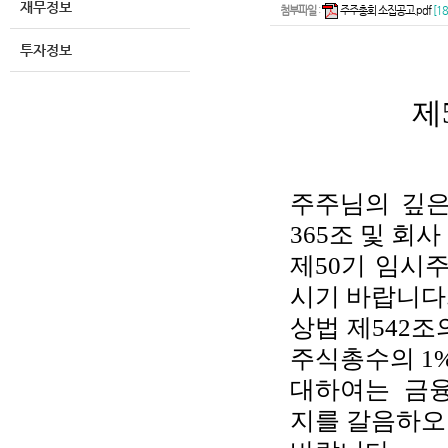
재무정보
첨부파일
:
주주총회 소집공고.pdf
[18
투자정보
제
주주님의 깊은
365조 및 회
제50기 임시
시기 바랍니다
상법 제542조
주식총수의 1
대하여는 금융
지를 갈음하오