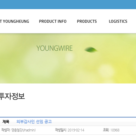
외부감사인 선임 공고
제목
작성자
: 영흥철강(yhadmin)
작성일시
: 2019-02-14
조회
: 10968