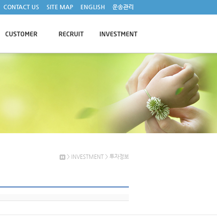
CONTACT US
SITE MAP
ENGLISH
운송관리
> INVESTMENT > 투자정보