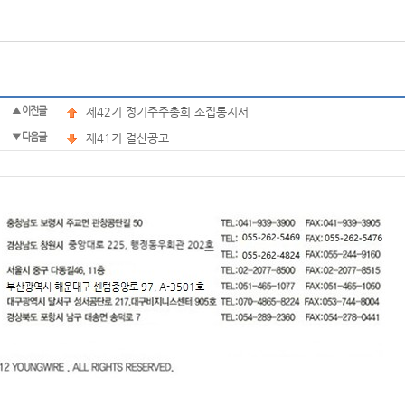
▲ 이전글
제42기 정기주주총회 소집통지서
▼ 다음글
제41기 결산공고